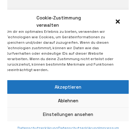
Cookie-Zustimmung
verwalten
Um dir ein optimales Erlebnis zu bieten, verwenden wir
Technologien wie Cookies, um Geräteinformationen zu
speichern und/oder darauf zuzugreifen. Wenn du diesen
Technologien zustimmst, können wir Daten wie das
Surfverhalten oder eindeutige IDs auf dieser Website
verarbeiten. Wenn du deine Zustimmung nicht erteilst oder
zurückziehst, können bestimmte Merkmale und Funktionen
© Copyright 2026 | Michael Mastrototaro - Bildrecht
beeinträchtigt werden.
Datenschutzerklärung
|
Impressum
|
Wiederrufsbelehrung
Akzeptieren
Ablehnen
Einstellungen ansehen
Datenschutzerklärung
Datenschutzerklärung
Impressum